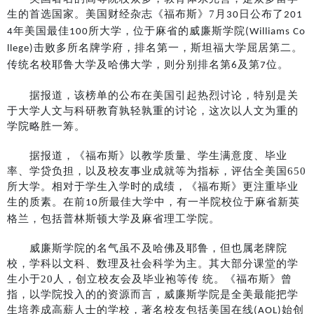
生的首选国家。美国财经杂志《福布斯》
7
月
日公布了
30
201
年美国最佳
所大学，位于麻省的威廉斯学院
4
100
(Williams Co
击败多所名牌学府，排名第一，斯坦福大学屈居第二。
llege)
传统名校耶鲁大学及哈佛大学，则分别排名第
及第
位。
6
7
据报道，该榜单的公布在美国引起热烈讨论，特别是关
于大学人文与科研教育孰轻孰重的讨论，这次以人文为重的
学院略胜一筹。
据报道，《福布斯》以教学质量、学生满意度、毕业
率、学贷负担，以及校友事业成就等为指标，评估全美国
650
所大学。相对于学生入学时的成绩，《福布斯》更注重毕业
生的质素。在前
所最佳大学中，有一半院校位于麻省新英
10
格兰，包括普林斯顿大学及麻省理工学院。
威廉斯学院的名气虽不及哈佛及耶鲁，但也属老牌院
校，学科以文科、数理及社会科学为主。其大部分课堂的学
生小于
20
人，创立校友会及毕业袍等传 统。《福布斯》曾
指，以学院投入的的资源而言，威廉斯学院是全美最能把学
生培养成高薪人士的学校，著名校友包括美国在线
始创
(AOL)