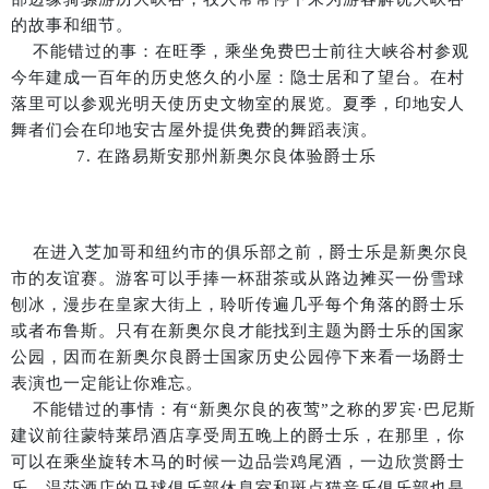
的故事和细节。
不能错过的事：在旺季，乘坐免费巴士前往大峡谷村参观
今年建成一百年的历史悠久的小屋：隐士居和了望台。在村
落里可以参观光明天使历史文物室的展览。夏季，印地安人
舞者们会在印地安古屋外提供免费的舞蹈表演。
7. 在路易斯安那州新奥尔良体验爵士乐
在进入芝加哥和纽约市的俱乐部之前，爵士乐是新奥尔良
市的友谊赛。游客可以手捧一杯甜茶或从路边摊买一份雪球
刨冰，漫步在皇家大街上，聆听传遍几乎每个角落的爵士乐
或者布鲁斯。只有在新奥尔良才能找到主题为爵士乐的国家
公园，因而在新奥尔良爵士国家历史公园停下来看一场爵士
表演也一定能让你难忘。
不能错过的事情：有“新奥尔良的夜莺”之称的罗宾·巴尼斯
建议前往蒙特莱昂酒店享受周五晚上的爵士乐，在那里，你
可以在乘坐旋转木马的时候一边品尝鸡尾酒，一边欣赏爵士
乐。温莎酒店的马球俱乐部休息室和斑点猫音乐俱乐部也是