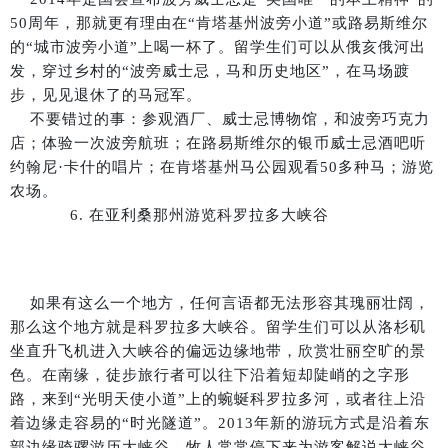
50周年，那就更有理由在“肯塔基州波旁小道”或路易斯维尔
的“城市波旁小道”上喝一杯了。留学生们可以从俄亥俄河出
发，穿过乡村的“波旁威士忌，马和历史地区”，在马场踱
步，见见退休了的马冠军。
不要错过的事：参观酒厂、威士忌博物馆，和波旁巧克力
店；体验一次波旁航班；在路易斯维尔的银币威士忌酒吧听
约翰尼·卡什的唱片；在肯塔基州马公园观看50多种马；游览
农场。
6. 在亚利桑那州游览科罗拉多大峡谷
如果有这么一个地方，任何言语都无法形容其瑰丽壮阔，
那么这个地方就是科罗拉多大峡谷。留学生们可以从洛杉矶
坐直升飞机进入大峡谷的偏远边缘地带，欣赏壮丽空旷的景
色。在南缘，徒步旅行者可以往下沿着短却陡峭的之字形
路，来到“光明天使小道”上的蜿蜒科罗拉多河，或者往上沿
着边缘走容易的“时光隧道”。2013年新的游玩方式是沿着东
部边缘骑骡游历大峡谷，牧人常常停下来为游客解说大峡谷