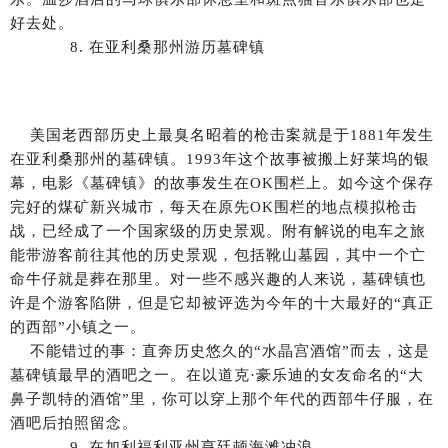
好去处。
8. 在亚利桑那州游历墓碑镇
美国老西部历史上最臭名昭着的枪击案就是于1881年发生
在亚利桑那州的墓碑镇。1993年这个故事被搬上好莱坞的银
幕，电影《墓碑镇》的故事发生在OK围栏上。如今这个保存
完好的煤矿新兴城市，每天在原先OK围栏的地点模拟枪击
战，已经成了一个国家级的历史景观。附有解说的电车之旅
能带游客前往其他的历史景观，包括靴山墓园，其中一个亡
命牛仔就是葬在那里。对一些不感兴趣的人来说，墓碑镇也
许是个游客陷阱，但是它却被评选为今年的十大最好的“真正
的西部”小镇之一。
不能错过的事：直奔历史悠久的“水晶宫酒馆”而去，这是
墓碑镇最早的酒吧之一。在以道克·豪乐迪的女友命名的“大
鼻子凯特的酒馆”里，你可以穿上那个年代的西部牛仔服，在
酒吧后拍照留念。
9. 在加利福利亚州亨廷顿海滩冲浪