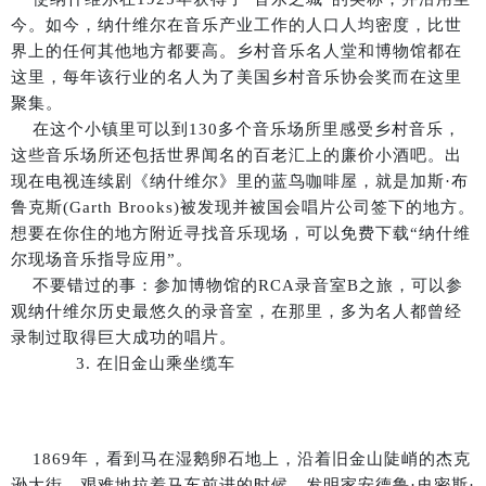
今。如今，纳什维尔在音乐产业工作的人口人均密度，比世
界上的任何其他地方都要高。乡村音乐名人堂和博物馆都在
这里，每年该行业的名人为了美国乡村音乐协会奖而在这里
聚集。
在这个小镇里可以到130多个音乐场所里感受乡村音乐，
这些音乐场所还包括世界闻名的百老汇上的廉价小酒吧。出
现在电视连续剧《纳什维尔》里的蓝鸟咖啡屋，就是加斯·布
鲁克斯(Garth Brooks)被发现并被国会唱片公司签下的地方。
想要在你住的地方附近寻找音乐现场，可以免费下载“纳什维
尔现场音乐指导应用”。
不要错过的事：参加博物馆的RCA录音室B之旅，可以参
观纳什维尔历史最悠久的录音室，在那里，多为名人都曾经
录制过取得巨大成功的唱片。
3. 在旧金山乘坐缆车
1869年，看到马在湿鹅卵石地上，沿着旧金山陡峭的杰克
逊大街，艰难地拉着马车前进的时候，发明家安德鲁·史密斯·