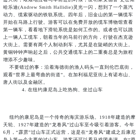
哈乐迪(Andrew Smith Hallidie)灵光一闪，想到了一个蒸汽
动力、缆索驱动的铁轨系统。四年后，旧金山的第一辆缆车
开始在马路上行驶。游客可以在免费开放的缆车博物馆查看
第一辆车，看看地下滑轮系统是如何工作的。或者也可以跳
上一辆人工缆车，朝着当年的马前行的方向，行驶在杰克逊
大街上。需要有两个人制动刹车，尤其是在陡峭的大街上。
黄铜钟钟声响起之后，公共交通缆车上的二重奏总是为旅程
增添不少趣味。
不要错过的事：沿着海德街的渔人码头一直到伦巴底街，
观看“世界上最弯曲的街道”。在加利福尼亚街上有诺布山、
唐人街以及金融区。
4. 在纽约康尼岛上吃热狗、坐过山车
纽约的康尼岛是一个传奇的海滨游乐场。1918年建造的摩
天轮、1927年建造的“龙卷风”过山车至今吸引着游客。今年
6月，“霹雳”过山车正式运营，这是在“龙卷风”建成之后康尼
岛上第一个主要的过山车。游客还可以看马戏团表演、在“滑