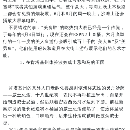
雪球”或者其他游戏里碰运气。整个夏天，每周五晚上木板路
上都会有免费的烟花展。6月和8月的周一晚上，沙滩上还会
播放大屏幕电影。
不要错过的事：“美食胜”的吃热狗大赛已经是一个传统，
于每年的6月4日举行，现在还会在ESPN2上直播。六月底举
行的一年一度的美人鱼游行会吸引成百上千的“美人鱼”及“美
男鱼”。他们使用服装和道具在大街上游行展示他们的艺术才
能。
5. 在肯塔基州体验波旁威士忌和马的王国
肯塔基州的意外人口老龄化要感谢该州标志性的灵丹妙药
——威士忌酒。十八世纪初，农民不再种植玉米田，而是开
始制造威士忌酒，然后顺着密西西比河水运到下游。前往新
奥尔良的漫长旅途将木桶里的威士忌酒催熟了，使液体呈现
出一种琥珀色，口味顺滑，后来这种酒就被叫做波旁威士
忌。
2014年是国会宣布波旁威士忌是“美国唯一的本土精神”的