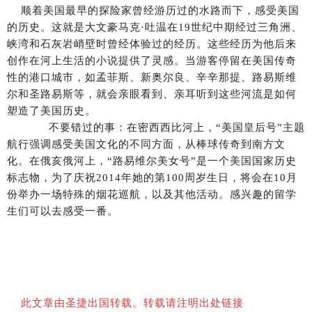
顺着美国最早的探险家曾经游历过的水路而下，感受美国
的历史。这就是大文豪马克·吐温在19世纪中期经过三角洲、
峡湾和石灰岩峭壁时曾经体验过的经历。这些经历为他后来
创作在河上生活的小说提供了灵感。当游客停留在美国传奇
性的港口城市，如孟菲斯、新奥尔良、辛辛那提、路易斯维
尔和圣路易斯等，就会亲眼看到、亲耳听到这些河流是如何
塑造了美国历史。
不要错过的事：在密西西比河上，“美国皇后号”主题
航行强调感受美国文化的不同方面，从棒球传奇到南方文
化。在俄亥俄河上，“路易维尔美女号”是一个美国国家历史
标志物，为了庆祝2014年她的第100周岁生日，将会在10月
份举办一场特殊的烟花巡航，以及其他活动。感兴趣的留学
生们可以去感受一番。
此文章由圣捷出国转载。转载请注明出处链接