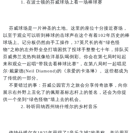
1. 在波士顿的芬威球场上看一场棒球赛
芬威球场是一片神圣的土地。这里的座位十分接近赛场，
以至于观众可以听到棒球的击球声在这个有着102年历史的棒
球场上。记分板仍然由手工操作，37英尺长的有“绿色怪
物”之称的左外野全垒打墙困扰了投球手整整七十年，排队买
芬威弗兰克热狗就像给洋基队喝倒彩。你会在第七局时站起
来和观众一起唱“带我去看棒球比赛”，在第八局时一起唱尼
尔·戴蒙德(Neil Diamond)的《亲爱的卡洛琳》。这些都成为
了传统的一部分。
不要错过的事：芬威公园官方之旅会分享传奇故事，向你
展示右外野上丑化了的佩斯基标志杆上的签名，还会为你提
供一个坐到“绿色怪物”墙上去的机会。
2. 聆听田纳西州纳什维尔的乡村音乐
使纳什维尔在1925年获得了“音乐之城”的美称，并沿用至