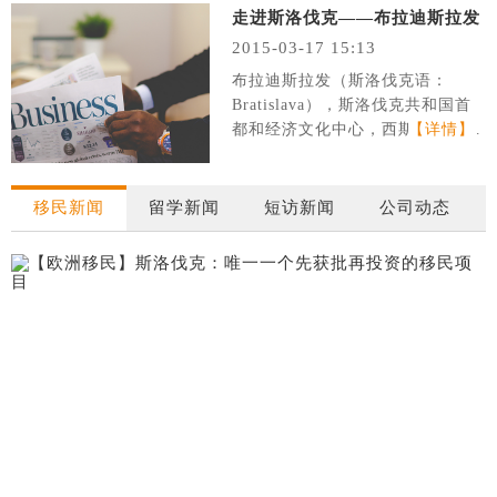
洛伐克东部的经济、文化中心科希策拥有三所大学，众多的教
走进斯洛伐克——布拉迪斯拉发
堂、博物馆和剧院。 科希策是斯洛伐克的一个重要的工业中
2015-03-17 15:13
心，这座城市有复杂的铁路系统和一个国际机场。科希策的历
史中心是全斯洛伐克最大的，拥有有哥特式、文艺复兴式、巴
布拉迪斯拉发（斯洛伐克语：
洛克式的众多文物的国家保护建筑。圣伊丽莎白大教堂是斯洛
Bratislava），斯洛伐克共和国首
伐克最大的教堂。
都和经济文化中心，西斯洛伐克州
【详情】
的首府，也是斯洛伐克最大的城
市。人口约46万。
移民新闻
留学新闻
短访新闻
公司动态