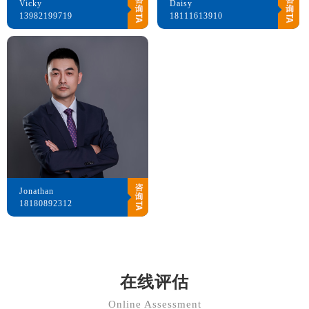
Vicky
Daisy
13982199719
18111613910
Jonathan
18180892312
在线评估
Online Assessment