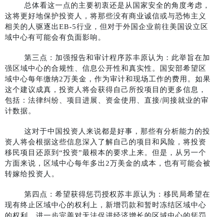
总体看这一点的主要初衷还是从国家安全的角度考虑，
这将更好地保护投资人，将那些没有商业诚信或与恐怖主义
相关的人驱逐出EB-5行业，但对于外国企业前往美国设立区
域中心有可能会有负面影响。
第三点：加强报告和审计程序苏丰原认为：此举旨在加
强区域中心的合规性、信息公开性和真实性。国安部希望区
域中心每年缴纳2万美金，作为审计和现场工作的费用。如果
这个建议成真，投资人将会获得自己所投项目的更多信息，
包括：法律纠纷、项目进展、资金使用、直接/间接就业的审
计数据。
这对于中国投资人来说都是好事，那些有分析能力的投
资人将会根据这些信息深入了解自己的项目和风险，将投资
移民项目还原到“投资”最根本的要求上来。但是，从另一个
方面来说，区域中心每年多出2万美金的成本，也有可能会被
转嫁给投资人。
第四点：希望获得惩罚授权苏丰原认为：移民局希望在
现有终止区域中心的权利上，新增罚款和暂时冻结区域中心
的权利，进一步完善对无法促进经济增长的区域中心的惩罚