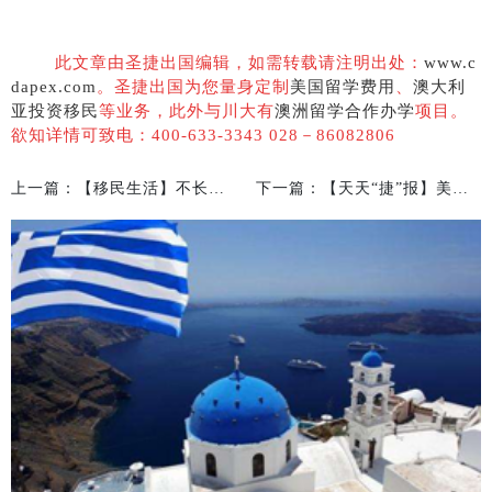
此文章由圣捷出国编辑，如需转载请注明出处：
www.c
dapex.com
。圣捷出国为您量身定制
美国留学费用
、
澳大利
亚投资移民
等业务，此外与川大有
澳洲留学合作办学
项目。
欲知详情可致电：400-633-3343 028－860828
0
6
上一篇：【移民生活】不长期居住美国，怎样维持美国绿卡？
下一篇：【天天“捷”报】美国投资移民须知：EB-5资金合法来源