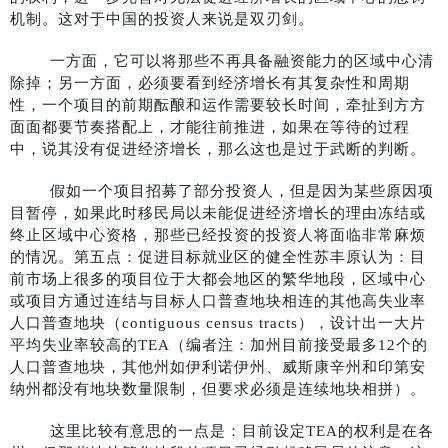
机制。这对于中国的投资人来说是双刃剑。
一方面，它可以将那些不再具备融资能力的区域中心清
除掉；另一方面，必须要看到经济增长有其复杂性和周期
性，一个项目的前期酝酿和运作需要较长时间，牵扯到方方
面面都要节奏搭配上，才能往前推进，如果在等待的过程
中，说其没有促进经济增长，那么这也是过于武断的判断。
假如一个项目招募了部分投资人，但是因为某些原因项
目暂停，如果此时移民局以未能促进经济增长的理由冻结或
终止区域中心资格，那些已经投资的投资人将面临非常麻烦
的情况。第五点：促进目标就业区的健全性苏丰原认为：目
前市场上很多的项目位于大都会地区的繁华地段，区域中心
或项目方通过连结与目标人口普查地块相连的其他高失业率
人口普查地块（contiguous census tracts），设计出一大片
平均失业率较高的TEA（编者注：加州目前接受最多12个的
人口普查地块，其他州如伊利诺伊州、威斯康辛州和印第安
纳州都没有地块数量限制，但要求必须是连续地块相拼）。
这里比较有意思的一点是：目前设定TEA的权利是在各