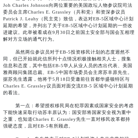
Joh Charles Johnson向两位重要的美国政坛人物参议院司法
委员会主席Charles E. Grassley（共和党）和资深参议员
Patrick J. Leahy（民主党）致信，表达对EB-5区域中心计划
延期的希望，并列出了关于EB-5区域中心计划延期的一些改
进建议。此举被看成在9月30日之前国土安全部与国会互相理
解对方立场的通气行为。
虽然两位参议员对于EB-5投资移民计划的态度迥然不
同，但已开始就此信所列十点情况积极接触相关人士，搜集
信息和态度，其中包括EB-5华人从业人员的杰出代表、美国
雅商顾问集团总裁、EB-5中国市场委员会主席苏丰原先生。
据苏先生透露，他将于5月18日受邀前往首都华盛顿特区与
Charles E. Grassley议员面对面交流EB-5 区域中心计划延期
的看法。
第一点：希望授权移民局在犯罪因素或国家安全的考虑
下能快速采取行动苏丰原认为：国安部将国家安全视为重中
之重，也知道Charles E. Grassley先生一直对移民改革都持
强硬态度，且对EB-5有所顾虑。