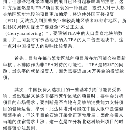
州，但那些地处繁华地段的项目已经引起移民局的注意。这
种方法显然是对EB-5项目初衷的一种挑战，投资人对于大都
会地区繁华地段的项目更加偏爱，将迫使外国直接投资
（FDI）无法流入到那些失业率较高地区或者非都市地区。所
以移民局特别提出了要避免“不公正划区
（Gerrymandering）”，要限制TEA中的人口普查地块的数
量，并且同意将军事基地也纳入TEA的人口普查地块中。这
一点对中国投资人的影响比较复杂。
首先，目前在都市繁华区域的项目所在地可能会被重新
审核，不排除作为非TEA对待的可能性。“TEA是转非”的问
题，最头疼的就是投资人，因为需要追加50万美金的投资款
项。
其次，中国投资人选项目的一些基本判断可能要受影
响，当出现越来越多非都市繁华区域的项目时，要学会分析
项目的市场需求，要判断是否当地有足够的消费能力支持项
目的健康运营。举例：北达科塔州可能在中国人眼中是偏僻
和陌生的，但这里目前石油开采业正蓬勃发展，因此会带来
当地的住宿需求上涨，这一点是在分析北达科塔州项目的时
候要留心注意到。