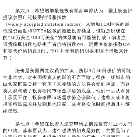
第六点：希望增加最低投资额苏丰原认为：国土安全部
提议参照广泛接受的通胀指数
（widely accepted inflation indices）来增加TEA区域的最
低投资额度和非TEA区域的最低投资额度，也就是说现在
的“50万美金/100万美金”的体系将有可能被打破（编者注：
通货膨胀指数包括生产者价格指数PPI、消费者价格指数CPI
和零售价格指数RPI，信中并无明确指明要用哪个指数来计
算 ）。
涨价是美国两党议员的共识，所以9月30日涨价的可能
性非常大。对中国投资人的影响不言而喻，很多一线城市的
白领家庭靠卖掉一套房子来凑钱的方法将会受到挑战，而这
类人群构成了投资移民市场金字塔的底座，他们一旦从财务
上承受不住，投资移民市场需求势必会降低，这些人或者将
投资移民需求释放到其他国家，或者将实施时间押后几年继
续攒钱。
第七点：希望在投资人递交申请之前先提交商业计划书
的申请。苏丰原认为：这个想法的初衷是好的，主要是为了