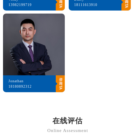
13982199719
18111613910
Jonathan
18180892312
在线评估
Online Assessment