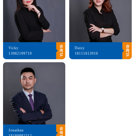
Vicky
Daisy
13982199719
18111613910
Jonathan
18180892312