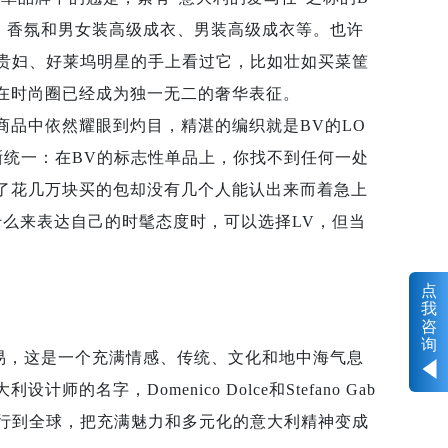
、香氛和男女装高级成衣、男装高级成衣等。也许
贵妇、好莱坞明星的手上看过它，比如壮如买菜筐
NETA在时尚圈已经成为独一无二的奢华表征。
类商品中依然耀眼到灼目，精湛的编织就是BV的LO
晰统一：在BV的标志性单品上，你找不到任何一处
为了花几万块买的包却没有几个人能认出来而着急上
什么来表达自己的时髦态度时，可以选择LV，但当
点
我
咨
询
不容易，这是一个充满情感、传统、文化和地中海气息
师的名字，Domenico Dolce和Stefano Gab
推行到全球，把充满魅力和多元化的意大利精神变成