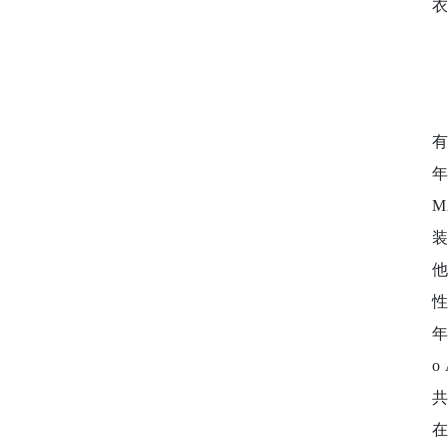
衣
年
他
年
o
共