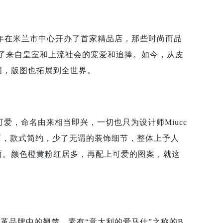
1913年在米兰市中心开办了首家精品店，那些时尚而品
了来自皇室和上流社会的宠爱和追捧。如今，从皮
国，版图也拓展到全世界。
样可爱，命名由来相当即兴，一切也只为设计师Miucc
线条流丽，款式简约，少了无谓的装饰细节，整体上予人
面。颜色橙黄粉红居多，再配上可爱的图案，就这
全球皮革品牌中的翘楚，素有“意大利的爱马仕”之称的B