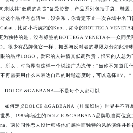
V向来以其“低调的高贵”备受赞誉，产品系列包括手袋、鞋履
你对这个品牌有点陌生，没关系，你肯定不止一次在城中名门
Cabat，比如小巧婉约的Knot，如今的BOTTEGA VE
为独特的是，没有标签的BOTTEGA VENETA在一众同
GO。很少有品牌像它一样，拥趸与反对者的界限划分如此清
显眼的品牌LOGO，爱它的人钟情其低调矜贵，恨它的人总
火。所以，时尚界有这样一个说法广为流传：“当你不知道用
你不再需要用什么来表达自己的时髦态度时，可以选择BV。”
DOLCE &GABBANA—不是每个人都可以
如何定义DOLCE &GABBANA（杜嘉班纳）世界并
世界。1985年诞生的DOLCE &GABBANA品牌取自两位意大利设计
bana。两位同性恋人设计师将他们感性而独特的风格演绎并