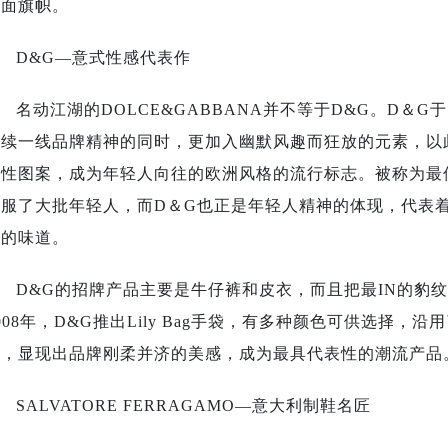
一面旗帜。
D&G—意式性感代表作
名动江湖的DOLCE&GABBANA并不等于D&G。D＆G于
延续一线品牌精神的同时，更加入幽默风趣而狂放的元素，以
表性图案，成为年轻人向往的欧洲风格的流行标志。被称为最
征服了大批年轻人，而D＆G也正是年轻人精神的体现，代表
叛的味道。
D&G的招牌产品主要是牛仔裤和皮衣，而且把最IN的豹
008年，D&G推出Lily Bag手袋，有多种颜色可供选择
链，显现出品牌刚柔并济的美感，成为最具代表性的潮流产品
SALVATORE FERRAGAMO—意大利制鞋名匠