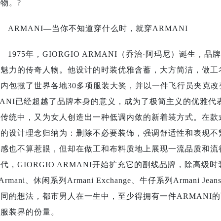
物。?
ARMANI—当你不知道穿什么时，就穿ARMANI
1975年，GIORGIO ARMANI（乔治·阿玛尼）诞生，品牌
有魅力的传奇人物。他设计的时装优雅含蓄，大方简洁，做工
内包揽了世界各地30多项服装大奖，并以一件飞行员夹克改变
MANI已经超越了品牌本身的意义，成为了极简主义的优雅代
装传统中，又为女人创造出一种低调内敛的新着装方式。在款式
的设计理念归纳为：删除不必要装饰，强调舒适性和表现不繁复的
性感也不算惹眼，但却在做工和布料质地上展现一流品质和流
代，GIORGIO ARMANI开始扩充它的副线品牌，除高级
 Armani、休闲系列Armani Exchange、牛仔系列Arma
同的想法，都市男人在一生中，至少得拥有一件ARMANI的
在服装界的份量。