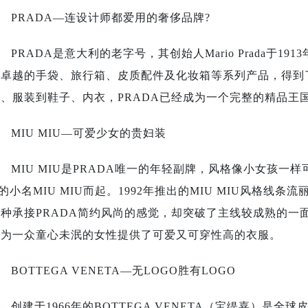
PRADA—连设计师都爱用的奢侈品牌?
PRADA是意大利的老字号，其创始人Mario Prada于
质卓越的手袋、旅行箱、皮质配件及化妆箱等系列产品，得到
件、服装到鞋子、内衣，PRADA已经成为一个完整的精品王
MIU MIU—可爱少女的贵妇装
MIU MIU是PRADA唯一的年轻副牌，风格像小女孩一
a的小名MIU MIU而起。1992年推出的MIU MIU风格
一种承接PRADA简约风尚的感觉，却突破了主线较成熟的一
样为一众童心未泯的女性提供了可爱又可穿性高的衣服。
BOTTEGA VENETA—无LOGO胜有LOGO
创建于1966年的BOTTEGA VENETA（宝缇嘉）是