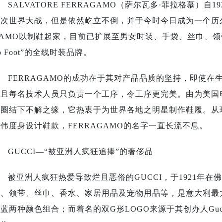
SALVATORE FERRAGAMO（萨尔瓦多·菲拉格慕）
次世界大战，但是依然屹立不倒，并于今时今日成为一个历久不衰
AMO以制鞋起家，目前已扩展至男女时装、手袋、丝巾、领带、香水
o Foot”的全线时装品牌。
FERRAGAMO的成功在于其对产品品质的坚持，即使
且每名技术人员只负责一个工序，令工序更完美。由为美国电影
影圈结下不解之缘，它热衷于为世界各地之明星制作鞋履。从
伟度身设计鞋款，FERRAGAMO的名字一直长流不息。
GUCCI—“被亚洲人疯狂追捧”的奢侈品
被亚洲人疯狂热爱导致烂且恶俗的GUCCI，于1921年
表、领带、丝巾、香水、家居用品及宠物用品等，是意大利最大
蓝两种颜色组合；而着名的双G形LOGO来源于其创办人Gucc