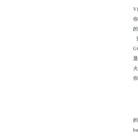
的
更
的