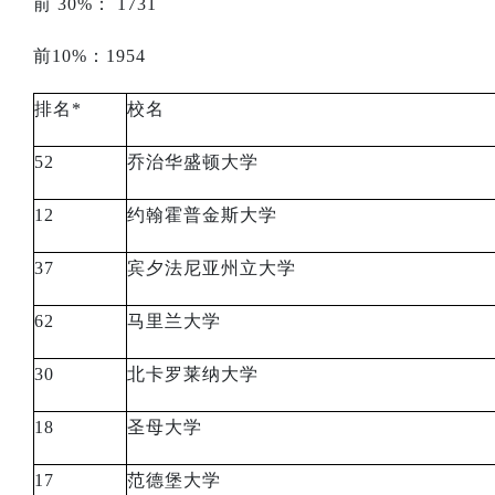
前
30%
：
1731
前
10%
：
1954
排名
*
校名
52
乔治华盛顿大学
12
约翰霍普金斯大学
37
宾夕法尼亚州立大学
62
马里兰大学
30
北卡罗莱纳大学
18
圣母大学
17
范德堡大学