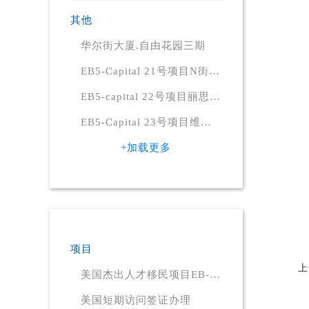
其他
华尔街大厦.自由花园三期
EB5-Capital 21号项目N街
331号甲级公寓
EB5-capital 22号项目丽思卡
尔顿酒店
EB5-Capital 23号项目维珍
酒店
+加载更多
项目
上
美国杰出人才移民项目EB-
1A
美国短期访问签证办理