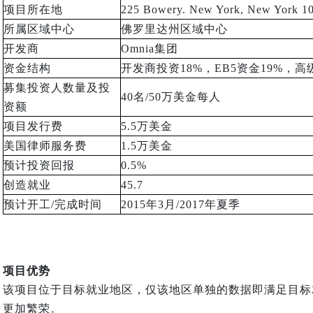
项目所在地
225 Bowery. New York, New York 1
所属区域中心
佛罗里达州区域中心
开发商
Omnia集团
资金结构
开发商投资
18%
，
EB5
资金
19%
，高
募集投资人数量及投
40名
/50
万美金每人
资额
项目发行费
5.5万美金
美国律师服务费
1.5万美金
预计投资回报
0.5%
创造就业
45.7
预计开工
/
完成时间
2015年
3
月
/2017
年夏季
项目优势
该项目位于目标就业地区，仅该地区单独的数据即满足目标
更加繁荣。