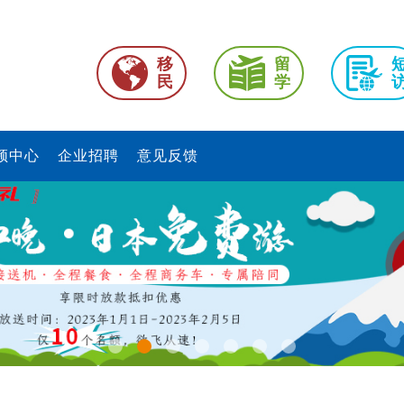
移
留
民
学
频中心
企业招聘
意见反馈