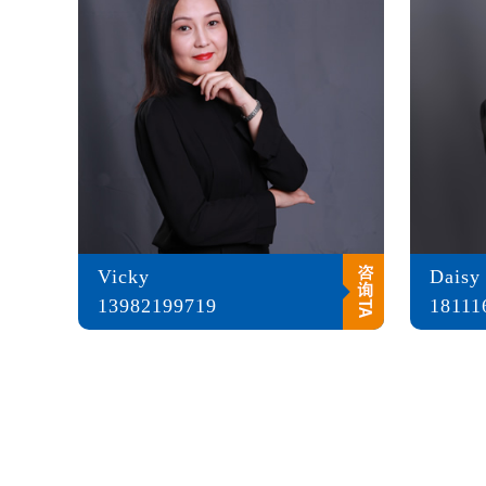
Vicky
Daisy
13982199719
18111