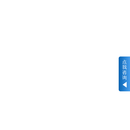
点
我
咨
询