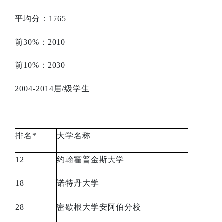
平均分：
1765
前
30%
：
2010
前
10%
：
2030
2004-2014
届
/
级学生
排名
*
大学名称
12
约翰霍普金斯大学
18
诺特丹大学
28
密歇根大学安阿伯分校