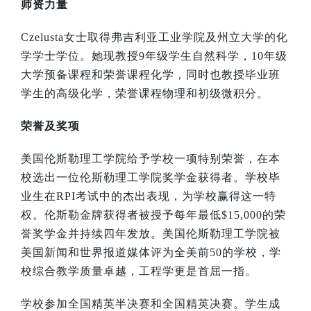
师资力量
Czelusta
女士取得弗吉利亚工业学院及州立大学的化
学学士学位。她现教授
9
年级学生自然科学，
10
年级
大学预备课程和荣誉课程化学，同时也教授毕业班
学生的高级化学，荣誉课程物理和初级微积分。
荣誉及奖项
美国伦斯勒理工学院给予学校一项特别荣誉，在本
校选出一位伦斯勒理工学院奖学金获得者。学校毕
业生在
RPI
考试中的杰出表现，为学校赢得这一特
权。伦斯勒金牌获得者被授予每年最低
$15,000
的荣
誉奖学金并持续四年发放。美国伦斯勒理工学院被
美国新闻和世界报道媒体评为全美前
50
的学校，学
校综合教学质量卓越，工程学更是首屈一指。
学校参加全国精英半决赛和全国精英决赛。学生成